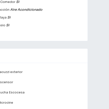
g Comedor
Si
acción
Aire Acondicionado
Playa
Si
sio
Si
acuzzi exterior
scensor
ucha Escocesa
icrocine