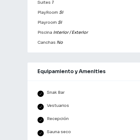
Suites
1
PlayRoom
Si
Playroom
Si
Piscina
Interior / Exterior
Canchas
No
Equipamiento y Amenities
Snak Bar
Vestuarios
Recepción
Sauna seco