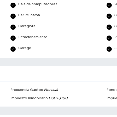
Sala de computadoras
W
Ser. Mucama
S
Garagista
S
Estacionamiento
P
Garage
J
Frecuencia Gastos
Mensual
Fondo
Impuesto Inmobiliario
USD 2,000
Impue