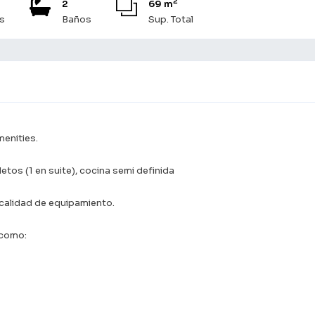
2
2
69 m
s
Baños
Sup. Total
enities.
tos (1 en suite), cocina semi definida
calidad de equipamiento.
 como: