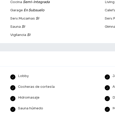
Cocina
Semi-Integrada
Livin
Garage
En Subsuelo
Calef
Serv.Mucamas
Si
Serv.
Sauna
Si
Gimna
Vigilancia
Si
Lobby
J
Cocheras de cortesía
A
Hidromasaje
D
Sauna húmedo
M