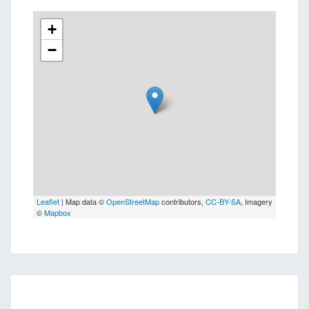
+
−
Leaflet
| Map data ©
OpenStreetMap
contributors,
CC-BY-SA
, Imagery
©
Mapbox