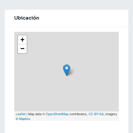
Ubicación
+
−
Leaflet
| Map data ©
OpenStreetMap
contributors,
CC-BY-SA
, Imagery
©
Mapbox