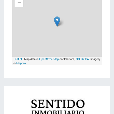
−
Leaflet
| Map data ©
OpenStreetMap
contributors,
CC-BY-SA
, Imagery
©
Mapbox