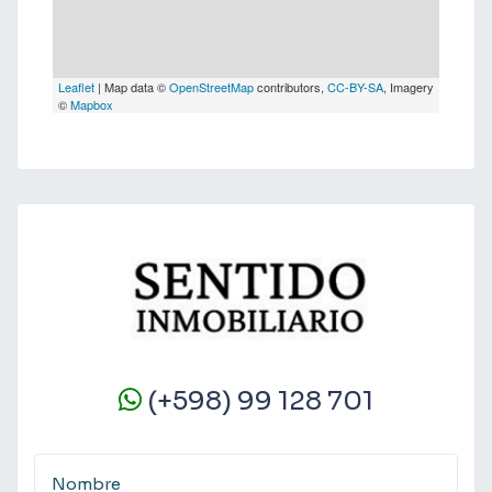
Leaflet
| Map data ©
OpenStreetMap
contributors,
CC-BY-SA
, Imagery
©
Mapbox
(+598) 99 128 701