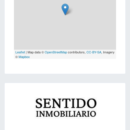
Leaflet
| Map data ©
OpenStreetMap
contributors,
CC-BY-SA
, Imagery
©
Mapbox