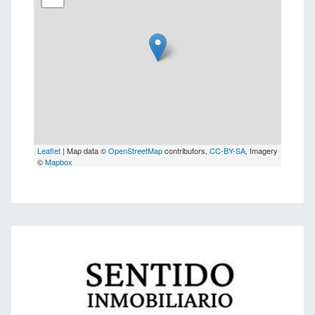
Leaflet
| Map data ©
OpenStreetMap
contributors,
CC-BY-SA
, Imagery
©
Mapbox