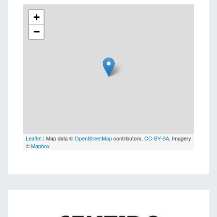
+
−
Leaflet
| Map data ©
OpenStreetMap
contributors,
CC-BY-SA
, Imagery
©
Mapbox