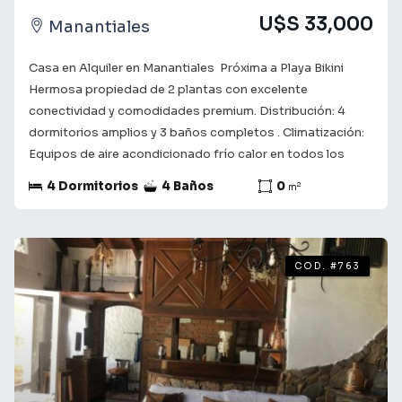
U$S 33,000
Manantiales
Casa en Alquiler en Manantiales  Próxima a Playa Bikini
Hermosa propiedad de 2 plantas con excelente
conectividad y comodidades premium. Distribución: 4
dormitorios amplios y 3 baños completos . Climatización:
Equipos de aire acondicionado frío calor en todos los
ambientes. Exterior: Patio privado con piscina. Gran
4 Dormitorios
4 Baños
0
2
m
barbacoa familiar con parrillero y horno de barro. A pocas
cuadras de Playa la Bikini y cafetería la Linda. Consulta con
nuestros asesores para obtener más información y
coordinar una visita. Te acompañamos en el camino a
COD. #763
encontrar lo que buscas! ¡Tu futuro comienza aquí!