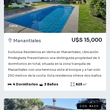
obtener más información y coordinar una visita. Te
acompañamos en el camino a encontrar lo que buscas! ¡Tu
futuro comienza aquí!
Casa
U$S 15,000
Manantiales
Exclusiva Residencia en Venta en Manantiales, Ubicación
Privilegiada Presentamos una distinguida propiedad de 4
dormitorios en total, situada en la zona tranquila de
Manantiales con una hermosa vista al bosque y a tan solo
250 metros de la costa. Esta residencia ofrece dos baños
completos y un toilette adicional, proporcionando
4 Dormitorios
3 Baños
625
2
m
funcionalidad y confort. Su estratégica ubicación
garantiza proximidad a Playa Bikini, así como al vibrante
centro de Manantiales y todos sus servicios. Distribuida
en dos plantas, con los dormitorios en planta alta y el
COD. #600