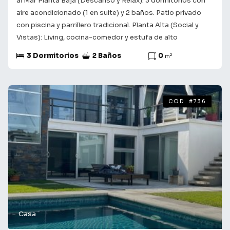
al Mar Planta Baja (Descanso y Relax): 3 dormitorios con
aire acondicionado (1 en suite) y 2 baños. Patio privado
con piscina y parrillero tradicional. Planta Alta (Social y
Vistas): Living, cocina-comedor y estufa de alto
rendimiento. Deck al fondo con paraviento, vista al mar y
3 Dormitorios
2 Baños
0
2
m
parrillero brasileño (con espeto). Exteriores al Frente: Dos
terrazas con vista directa al mar. Tecnología: Wifi integral,
TV con Chromecast y grilla de canales internacionales.
Consulta con nuestros asesores para obtener más
COD. #736
información y coordinar una visita. Te acompañamos en el
camino a encontrar lo que buscas! ¡Tu futuro comienza
aquí!
Casa