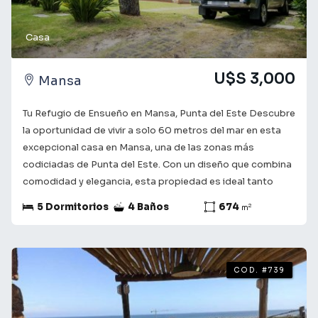
Casa
U$S 3,000
Mansa
Tu Refugio de Ensueño en Mansa, Punta del Este Descubre
la oportunidad de vivir a solo 60 metros del mar en esta
excepcional casa en Mansa, una de las zonas más
codiciadas de Punta del Este. Con un diseño que combina
comodidad y elegancia, esta propiedad es ideal tanto
para disfrutar de vacaciones como para residir todo el
5 Dormitorios
4 Baños
674
2
m
año. **Características destacadas:** - **Amplios
Espacios:** Con 5 dormitorios, 3 baños y 3 suites, esta
casa ofrece el espacio perfecto para familias o grupos de
amigos. Cada rincón ha sido pensado para brindar confort
COD. #739
y privacidad. - **Cocina y Áreas Comunes:** La cocina es
amplia y funcional, ideal para los amantes de la
gastronomía. El living y el living comedor se integran para