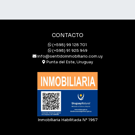
es una excelente oportunidad para quienes buscan un
hogar en una de las zonas más deseadas de la costa
uruguaya. Consulte con nuestros asesores para más
información y agende su visita.
CONTACTO
(+598) 99 128 701
(+598) 91 925 949
info@sentidoinmobiliario.com.uy
Punta del Este, Uruguay
Inmobiliaria Habilitada N° 1967