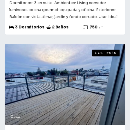
Dormitorios: 3 en suite. Ambientes: Living comedor
luminoso, cocina gourmet equipada y oficina. Exteriores:
Balcón con vista al mar, jardín y fondo cerrado. Uso: Ideal
como residencia permanente o vacacional de lujo.
3 Dormitorios
2 Baños
750
2
m
Consulta con nuestros asesores para obtener más
información y coordinar una visita. Te acompañamos en el
camino a encontrar lo que buscas! ¡Tu futuro comienza
aquí!
COD. #646
Casa