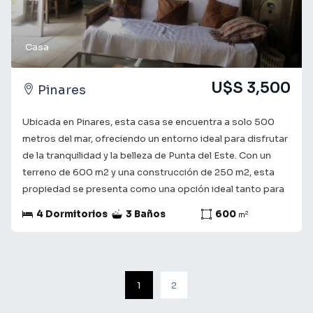
Casa
U$S 3,500
Pinares
Ubicada en Pinares, esta casa se encuentra a solo 500
metros del mar, ofreciendo un entorno ideal para disfrutar
de la tranquilidad y la belleza de Punta del Este. Con un
terreno de 600 m2 y una construcción de 250 m2, esta
propiedad se presenta como una opción ideal tanto para
residencia permanente como para escapadas
4 Dormitorios
3 Baños
600
2
m
vacacionales. La casa cuenta con cuatro dormitorios. La
cocina es funcional y bien equipada, cuenta con tres
baños. El entorno de Pinares se caracteriza por su
vegetación y tranquilidad, ofreciendo un estilo de vida
1
2
relajado, a la vez que se encuentra a corta distancia de las
principales atracciones de Punta del Este. Esta propiedad