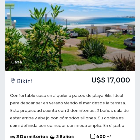
acompañamos en el camino a encontrar lo que buscas! ¡Tu
futuro comienza aquí!
Casa
U$S 17,000
Bikini
Confortable casa en alquiler a pasos de playa Biki. Ideal
para descansar en verano viendo el mar desde la terraza.
Esta propiedad cuenta con 3 dormitorios, 2 baños sala de
estar arriba y abajo con cómodos sillones. Su cocina es
semi definida con comedor con mesa amplia. En el patio
trasero de encuentra un dormitorio de servicio con baño y
3 Dormitorios
2 Baños
400
2
m