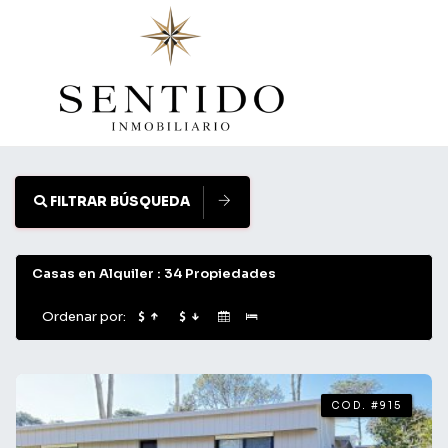
Filtrar
Búsqueda
Cerrar
FILTRAR BÚSQUEDA
Casas en Alquiler : 34 Propiedades
Ordenar por:
Bathrooms
COD. #915
Choose Rooms