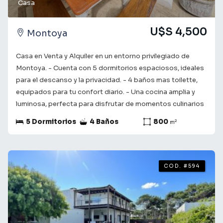
Casa
U$S 4,500
Montoya
Casa en Venta y Alquiler en un entorno privilegiado de
Montoya. - Cuenta con 5 dormitorios espaciosos, ideales
para el descanso y la privacidad. - 4 baños mas toilette,
equipados para tu confort diario. - Una cocina amplia y
luminosa, perfecta para disfrutar de momentos culinarios
en familia. - Amplio living con estufa a leña y radiadores. -
5 Dormitorios
4 Baños
800
2
m
Patio de 800m con pileta natural y galería con parrillero
techado. Esta casa no solo es un lugar para vivir, sino un
espacio donde crear recuerdos. Con un diseño funcional y
detalles que marcan la diferencia, cada rincón invita a
COD. #594
sentirse en casa. Situada en una zona tranquila y
accesible, cerca de servicios y áreas verdes, esta
propiedad ofrece la combinación perfecta de tranquilidad
y conveniencia. Consulta con nuestros asesores para