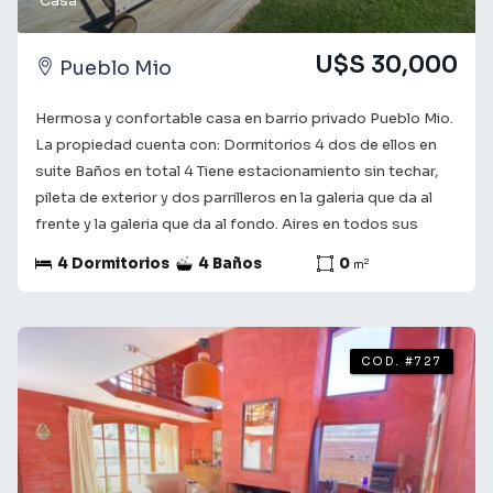
Casa
U$S 30,000
Pueblo Mio
Hermosa y confortable casa en barrio privado Pueblo Mio.
La propiedad cuenta con: Dormitorios 4 dos de ellos en
suite Baños en total 4 Tiene estacionamiento sin techar,
pileta de exterior y dos parrilleros en la galeria que da al
frente y la galeria que da al fondo. Aires en todos sus
espacios, estufa y loza radiante. Consulta con nuestros
4 Dormitorios
4 Baños
0
2
m
asesores para obtener más información y coordinar una
visita. Te acompañamos en el camino a encontrar lo que
buscas! ¡Tu futuro comienza aquí!
COD. #727