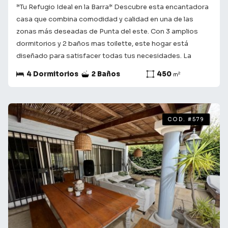
*Tu Refugio Ideal en la Barra* Descubre esta encantadora
casa que combina comodidad y calidad en una de las
zonas más deseadas de Punta del este. Con 3 amplios
dormitorios y 2 baños mas toilette, este hogar está
diseñado para satisfacer todas tus necesidades. La
cocina, un espacio luminoso y funcional, invita a disfrutar
4 Dormitorios
2 Baños
450
2
m
de momentos culinarios inolvidables en familia. Living
comedor amplio con estufa, aires frio calor en los 3
dormitorios, desarrollada en dos plantas. Patio con
terreno de 450m2 . Consulta con nuestros asesores para
COD. #579
obtener más información y coordinar una visita. Te
acompañamos en el camino a encontrar lo que buscas! ¡Tu
futuro comienza aquí!