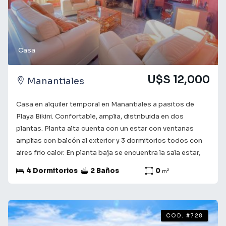
Casa
U$S 12,000
Manantiales
Casa en alquiler temporal en Manantiales a pasitos de
Playa Bikini. Confortable, amplia, distribuida en dos
plantas. Planta alta cuenta con un estar con ventanas
amplias con balcón al exterior y 3 dormitorios todos con
aires frio calor. En planta baja se encuentra la sala estar,
con cocina definida, baño y el cuarto dormitorio. En el
4 Dormitorios
2 Baños
0
2
m
exterior encontramos la barbacoa con lavadero. La casa
cuenta con caldera para agua caliente y calefacción a gas,
con 2 tubos de 45 kg, la cual abastece todo, cuenta con
servicio de Wifi. Consulta con nuestros asesores para
COD. #728
obtener más información y coordinar una visita. Te