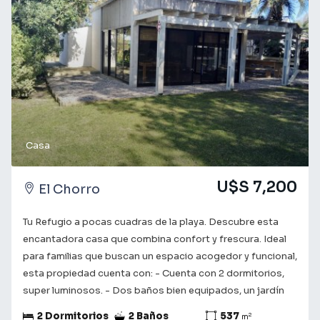
living comedor con cocina semi definida abajo. Estufa a
leña, aires en todos sus espacios, parrillero techado que
conecta a un dormitorios con baño propio para visitas o
servicio. Para finalizar la propiedad cuenta con 625m de
terreno donde se encuentran arboles, un fogonero y la
pileta. La propiedad esta totalmente cercada con vecinos
todo el año. *DISPONIBLE PARA ALQUILER DE
TEMPORADA* Consulta con nuestros asesores para
obtener más información y coordinar una visita. Te
Casa
acompañamos en el camino a encontrar lo que buscas! ¡Tu
futuro comienza aquí!
U$S 7,200
El Chorro
Tu Refugio a pocas cuadras de la playa. Descubre esta
encantadora casa que combina confort y frescura. Ideal
para familias que buscan un espacio acogedor y funcional,
esta propiedad cuenta con: - Cuenta con 2 dormitorios,
super luminosos. - Dos baños bien equipados, un jardín
con arboles y vegetación - Cocina americana con un
2 Dormitorios
2 Baños
537
2
m