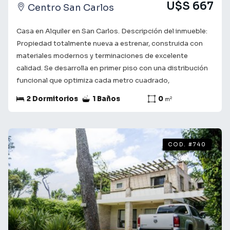
U$S 667
Centro San Carlos
Casa en Alquiler en San Carlos. Descripción del inmueble:
Propiedad totalmente nueva a estrenar, construida con
materiales modernos y terminaciones de excelente
calidad. Se desarrolla en primer piso con una distribución
funcional que optimiza cada metro cuadrado,
garantizando ambientes luminosos y excelente ventilación
2 Dormitorios
1 Baños
0
2
m
natural. Características principales: Dormitorios 2
habitaciones cómodas con aberturas de aluminio. Baño: 1
baño completo Climatización: Equipo de aire
acondicionado en pieza central. Estado: Impecable, obra
COD. #740
recién terminada. Zona Céntrica (A Estrenar)Precio:
$26.000 mes Garantías: Únicamente aseguradoras
(Porto Seguro, SURA, Mapfre,) Consulta con nuestros
asesores para obtener más información y coordinar una
visita. Te acompañamos en el camino a encontrar lo que
buscas! ¡Tu futuro comienza aquí!