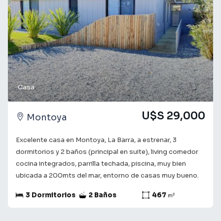
Casa
U$S 29,000
Montoya
Excelente casa en Montoya, La Barra, a estrenar, 3
dormitorios y 2 baños (principal en suite), living comedor
cocina integrados, parrilla techada, piscina, muy bien
Filtrar
ubicada a 200mts del mar, entorno de casas muy bueno.
3 Dormitorios
2 Baños
467
2
m