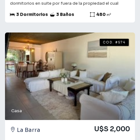
dormitorios en suite por fuera de la propiedad el cual
cuenta con 2 camas de una plaza. Un amplio living
3 Dormitorios
3 Baños
480
2
m
comedor con estufa a leña con un deck que unifica el
parrillero con la propiedad . La propiedad esta totalmente
cercada para mayor privacidad y cuenta por pileta de
exterior.
COD. #574
Casa
U$S 2,000
La Barra