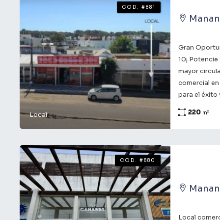
propuestas se
COD. #881
cercanía a la
Manant
gastronómica
convierte a 
Gran Oportun
atraer client
10¡ Potencie
bienvenida!
mayor circula
comercial en
para el éxito
esta propied
220
2
m
Local
Ruta 10, gara
público ABC1
alta. Espaci
flexibilidad 
COD. #880
Entorno diná
Manantiales
Manant
primer nivel
alto valor p
rentabilidad.
Local comerc