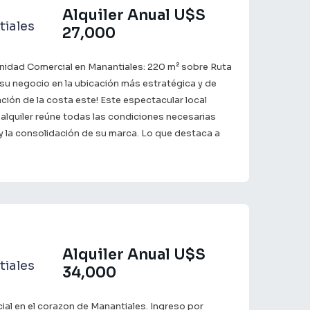
rias valorando el tipo de garantía y rubro. La
Alquiler Anual U$S
 playa (cuadra y media), con una oferta
iales
27,000
 y cultural variada -también a metros de distancia-,
estos locales comerciales en el ámbito ideal para
idad Comercial en Manantiales: 220 m² sobre Ruta
es entusiastas y diversos. ¡Su consulta es
 su negocio en la ubicación más estratégica y de
ción de la costa este! Este espectacular local
 alquiler reúne todas las condiciones necesarias
 y la consolidación de su marca. Lo que destaca a
ad: Ubicación estratégica: Fachada directa sobre
ntizando máxima visibilidad y un flujo continuo de
 durante todo el año y un pico masivo en temporada
o y diseño: 220 m² con amplios ambientes y gran
de distribución para el diseño de su layout comercial.
mico: Situado en el corazón comercial de
, conviviendo con propuestas gastronómicas de
Alquiler Anual U$S
iales
 y tiendas de diseño consolidadas. Una propuesta de
34,000
ara marcas que buscan exclusividad, presencia y
ial en el corazon de Manantiales. Ingreso por