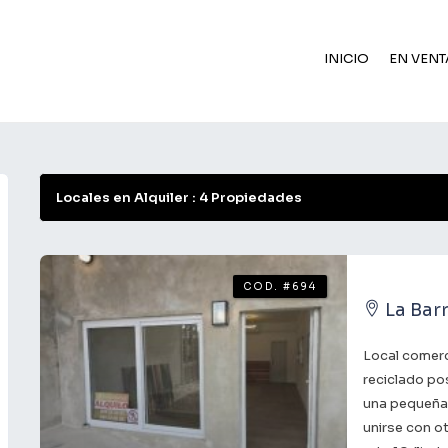
INICIO
EN VENT
Locales en Alquiler : 4 Propiedades
COD. #694
La Bar
Local comerci
reciclado po
una pequeña 
unirse con o