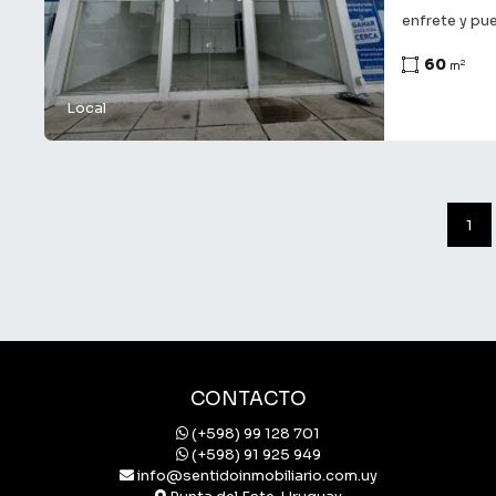
enfrete y pu
60
2
m
Local
1
CONTACTO
(+598) 99 128 701
(+598) 91 925 949
info@sentidoinmobiliario.com.uy