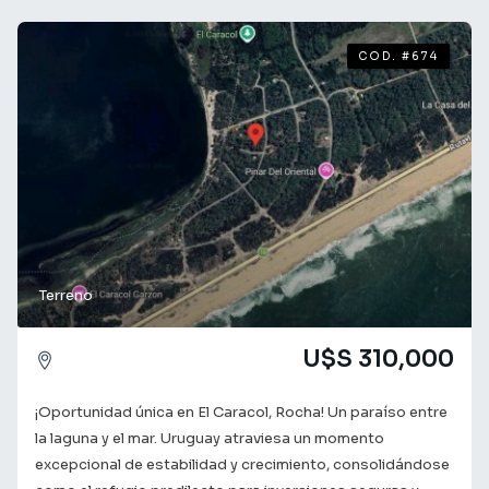
encontrar lo que buscas! ¡Tu futuro comienza aquí!
COD. #674
Terreno
U$S 310,000
¡Oportunidad única en El Caracol, Rocha! Un paraíso entre
la laguna y el mar. Uruguay atraviesa un momento
excepcional de estabilidad y crecimiento, consolidándose