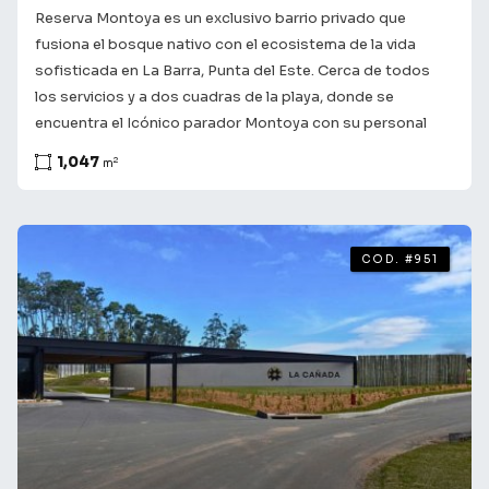
Reserva Montoya es un exclusivo barrio privado que
fusiona el bosque nativo con el ecosistema de la vida
sofisticada en La Barra, Punta del Este. Cerca de todos
los servicios y a dos cuadras de la playa, donde se
encuentra el Icónico parador Montoya con su personal
siempre listos para recibirte con atenciones
1,047
2
m
preferenciales que incluyen el servicio de playa. El lote
cuenta con 1047m con arboles y vegetación. Su innovador
master plan está diseñado en forma de anfiteatro natural
para asegurar vistas despejadas hacia los paisajes
COD. #951
acuáticos y la forestación. El proyecto prioriza la
arquitectura de autor abierta y de bajo impacto ambiental.
Es el refugio ideal para quienes buscan redescubrir el
tiempo y la calma. Amenities de alta gama perfectamente
integrados al paisaje. Club House panorámico: Un espacio
social con una gran pérgola de madera laminada que
enmarca el horizonte de la laguna. Organiza eventos
gastronómicos y cenas de luna llena. Piscina infinita: