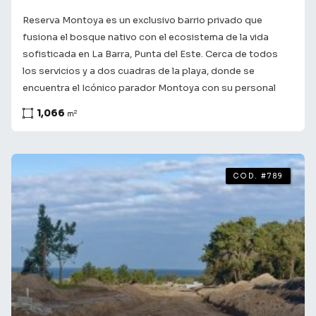
Reserva Montoya es un exclusivo barrio privado que
fusiona el bosque nativo con el ecosistema de la vida
sofisticada en La Barra, Punta del Este. Cerca de todos
los servicios y a dos cuadras de la playa, donde se
encuentra el Icónico parador Montoya con su personal
siempre listos para recibirte con atenciones
1,066
2
m
preferenciales que incluyen el servicio de playa. El lote
cuenta con 1066m con arboles y vegetación. Su innovador
master plan está diseñado en forma de anfiteatro natural
para asegurar vistas despejadas hacia los paisajes
COD. #789
acuáticos y la forestación. El proyecto prioriza la
arquitectura de autor abierta y de bajo impacto ambiental.
Es el refugio ideal para quienes buscan redescubrir el
tiempo y la calma. Amenities de alta gama perfectamente
integrados al paisaje. Club House panorámico: Un espacio
social con una gran pérgola de madera laminada que
enmarca el horizonte de la laguna. Organiza eventos
gastronómicos y cenas de luna llena. Piscina infinita: