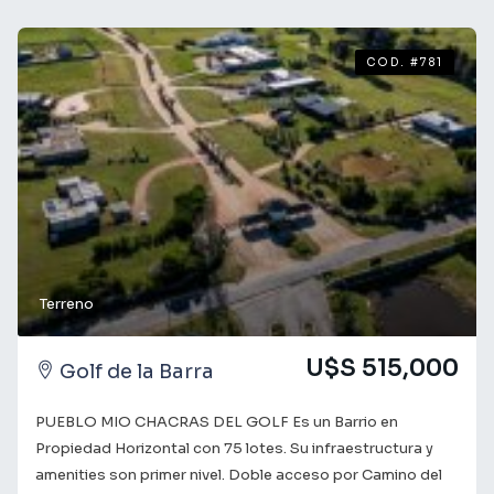
viviendas apareadas. b2) En el PAI DIMEGAR: No se podrá
incorporar especies exóticas invasoras (EEI) y se
promueve el uso de especies nativas. c) Dimensiones
COD. #781
mínimas de predios: Conjuntos de unidades locativas
aisladas: 1000 m2. por unidad. d) Retiros mínimos: -
frontales: 4 mts. -bilaterales: 2 mts. debiendo su suma
promedial ser Mayor a 6 mts. Ocupación: Se rige por la
norma general de ocupación de la zona 3.1 Barrio Jardín.
Salientes y cuerpos salientes: 1.50 mt
Terreno
U$S 515,000
Golf de la Barra
PUEBLO MIO CHACRAS DEL GOLF Es un Barrio en
Propiedad Horizontal con 75 lotes. Su infraestructura y
amenities son primer nivel. Doble acceso por Camino del