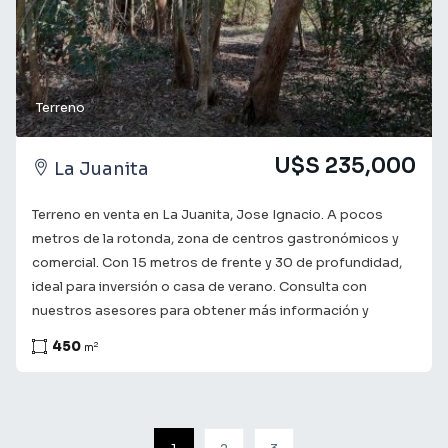
actividad profesional. Educación Global a un Paso, el
desarrollo cuenta con un colegio orientado a la educación
integral. Su propuesta pedagógica fomenta la autonomía,
la seguridad, la colaboración y la formación para una
ciudadanía global. Consulta con nuestros asesores para
Terreno
obtener más información y coordinar una visita. Te
acompañamos en el camino a encontrar lo que buscas! ¡Tu
U$S 235,000
La Juanita
futuro comienza aquí!
Terreno en venta en La Juanita, Jose Ignacio. A pocos
metros de la rotonda, zona de centros gastronómicos y
comercial. Con 15 metros de frente y 30 de profundidad,
ideal para inversión o casa de verano. Consulta con
nuestros asesores para obtener más información y
coordinar una visita. Te acompañamos en el camino a
450
2
m
encontrar lo que buscas! ¡Tu futuro comienza aquí!