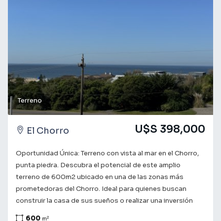
información y dar el primer paso hacia tu nuevo hogar en
Pueblo Mio. ¡Tu futuro te espera!
Terreno
U$S 398,000
El Chorro
Oportunidad Única: Terreno con vista al mar en el Chorro,
punta piedra. Descubra el potencial de este amplio
terreno de 600m2 ubicado en una de las zonas más
prometedoras del Chorro. Ideal para quienes buscan
construir la casa de sus sueños o realizar una inversión
estratégica en un área en constante crecimiento. Con una
600
2
m