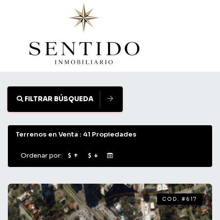
Filtrar
Búsqueda
Cerrar
FILTRAR BÚSQUEDA
Terrenos en Venta : 41 Propiedades
Ordenar por:
Bathrooms
COD. #617
Choose Rooms