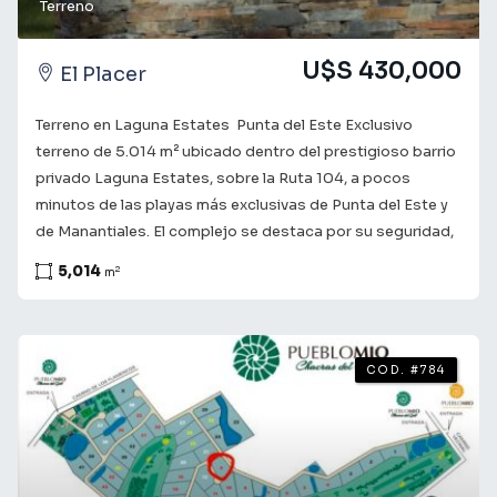
Terreno
U$S 430,000
El Placer
Terreno en Laguna Estates  Punta del Este Exclusivo
terreno de 5.014 m² ubicado dentro del prestigioso barrio
privado Laguna Estates, sobre la Ruta 104, a pocos
minutos de las playas más exclusivas de Punta del Este y
de Manantiales. El complejo se destaca por su seguridad,
privacidad y entorno natural, ofreciendo un estilo de vida
5,014
2
m
sofisticado y tranquilo. Este amplio lote brinda múltiples
posibilidades de construcción en un marco de máxima
categoría. Las expensas mensuales son de USD 528,
contemplando el mantenimiento de espacios comunes,
COD. #784
seguridad 24 horas y todos los servicios que ofrece el
barrio. Una excelente oportunidad de inversión en uno de
los desarrollos más exclusivos de la zona este.