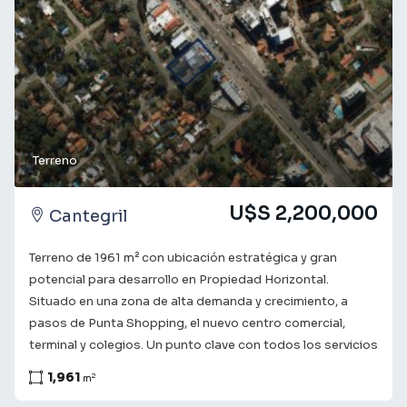
Terreno
U$S 2,200,000
Cantegril
Terreno de 1961 m² con ubicación estratégica y gran
potencial para desarrollo en Propiedad Horizontal.
Situado en una zona de alta demanda y crecimiento, a
Filtrar
pasos de Punta Shopping, el nuevo centro comercial,
terminal y colegios. Un punto clave con todos los servicios
y conectividad total. Normas especiales: Lote apto para 8
1,961
2
m
pisos. No apto para torre. b1) No se autorizan bloques ni