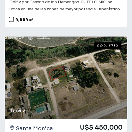
Golf y por Camino de los Flamengos. PUEBLO MIO se
ubica en una de las zonas de mayor potencial urbanístico
de Punta del Este. Como principal atractivo paisajes
4,664
2
m
naturales compuestos por una plantación de mas de 150
arboles y lagunas. En el corazón del barrio un pulmón verde
donde se encuentra el campo de Golf. El barrio cuenta con
amenities de calidad: Club House Canchas de tenis
COD. #782
Canchas de padel Sala de Yoga Gimnasio equipado con
maquinas de ultima tecnología Cancha de futbol césped
sintético Seguridad 24hs Circuito cerrado de
videovigilancia Coordine una visitia!
Terreno
U$S 450,000
Santa Monica