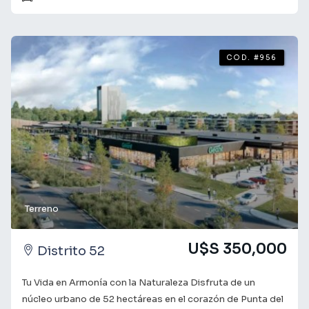
ubicación privilegiada, este terreno ofrece fácil acceso a
servicios esenciales, escuelas y espacios recreativos,
garantizando la comodidad y calidad de vida que usted y
su familia merecen. Su entorno tranquilo y natural lo
COD. #956
convierte en el lugar perfecto para disfrutar de la paz y la
serenidad. Ideal para casa de 2 plantas pudiéndose
disfrutar de la vista al mar desde su primer piso. Consulta
con nuestros asesores para obtener más información y
coordinar una visita. Te acompañamos en el camino a
encontrar lo que buscas! ¡Tu futuro comienza aquí!
Terreno
U$S 350,000
Distrito 52
Tu Vida en Armonía con la Naturaleza Disfruta de un
núcleo urbano de 52 hectáreas en el corazón de Punta del