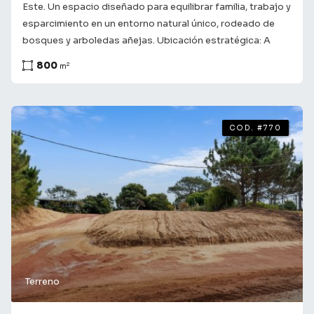
Este. Un espacio diseñado para equilibrar familia, trabajo y
esparcimiento en un entorno natural único, rodeado de
bosques y arboledas añejas. Ubicación estratégica: A
solo 5 minutos de la Península, el Centro de Maldonado y
800
2
m
La Barra. Acceso rápido: Salida directa hacia la ruta de
acceso a Montevideo. Sin estrés: Desplazamientos
rápidos, sin tránsito ni tiempos de espera. Características
del Desarrollo Sector Descripción Barrio Privado La
COD. #770
Cañada Lotes de 700 a 1200 m² con control de accesos y
seguridad. Área Comercial Gastronomía, shopping de
primer nivel y servicios a pasos de tu hogar. Espacios de
Trabajo Áreas de co-working integradas para potenciar tu
actividad profesional. Educación Global a un Paso, el
desarrollo cuenta con un colegio orientado a la educación
integral. Su propuesta pedagógica fomenta la autonomía,
la seguridad, la colaboración y la formación para una
ciudadanía global. Consulta con nuestros asesores para
Terreno
obtener más información y coordinar una visita. Te
acompañamos en el camino a encontrar lo que buscas! ¡Tu