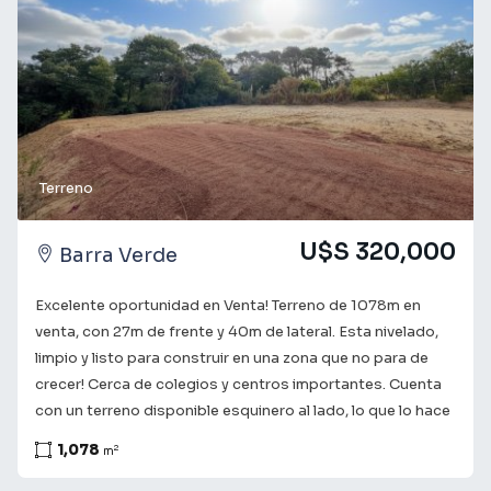
aquí!
Terreno
U$S 320,000
Barra Verde
Excelente oportunidad en Venta! Terreno de 1078m en
venta, con 27m de frente y 40m de lateral. Esta nivelado,
limpio y listo para construir en una zona que no para de
crecer! Cerca de colegios y centros importantes. Cuenta
con un terreno disponible esquinero al lado, lo que lo hace
muy interesante para desarrollar un proyecto. Consulta
1,078
2
m
con nuestros asesores para obtener más información y
coordinar una visita. Te acompañamos en el camino a