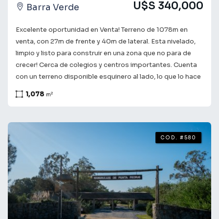
U$S 340,000
Barra Verde
futuro comienza aquí!
Excelente oportunidad en Venta! Terreno de 1078m en
venta, con 27m de frente y 40m de lateral. Esta nivelado,
limpio y listo para construir en una zona que no para de
crecer! Cerca de colegios y centros importantes. Cuenta
con un terreno disponible esquinero al lado, lo que lo hace
muy interesante para desarrollar un proyecto. Consulta
1,078
2
m
con nuestros asesores para obtener más información y
coordinar una visita. Te acompañamos en el camino a
encontrar lo que buscas! ¡Tu futuro comienza aquí!
COD. #580