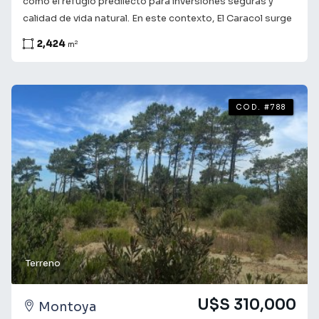
como el refugio predilecto para inversiones seguras y
calidad de vida natural. En este contexto, El Caracol surge
como la joya mejor guardada de la costa este. Detalles del
2,424
2
m
Terreno Superficie: 2.424 m² (Dimensiones generosas para
proyectos exclusivos).Entorno: Naturaleza virgen,
tranquilidad absoluta y aire puro. Ubicación: A pasos de la
Laguna Rocha y el Océano Atlántico. Consulta con
COD. #788
nuestros asesores para obtener más información y
coordinar una visita. Te acompañamos en el camino a
encontrar lo que buscas! ¡Tu futuro comienza aquí!
Terreno
U$S 310,000
Montoya