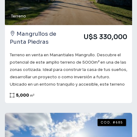
Terreno
Mangrullos de
U$S 330,000
Punta Piedras
Terreno en venta en Manantiales Mangrullo. Descubre el
potencial de este amplio terreno de 5000m² en una de las
zonas cotizada. Ideal para construir la casa de tus sueños,
desarrollar un proyecto o como inversión a futuro.
Ubicado en un entorno tranquilo y accesible, este terreno
ofrece la combinación perfecta de naturaleza y cercanía a
5,000
2
m
servicios esenciales. Con fácil acceso a rutas principales,
y a pocas cuadras de las mejores playas, cada día será
una nueva oportunidad para disfrutar de lo mejor de la
vida. Consulta con nuestros asesores para obtener más
COD. #685
información y coordinar una visita. Te acompañamos en el
camino a encontrar lo que buscas! ¡Tu futuro comienza