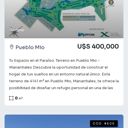
Terreno
U$S 400,000
Pueblo Mio
Tu Espacio en el Paraíso: Terreno en Pueblo Mio -
Manantiales Descubre la oportunidad de construir el
hogar de tus sueños en un entorno natural único. Este
terreno de 4141 m² en Pueblo Mio, Manantiales, te ofrece la
posibilidad de diseñar un refugio personal en una de las
zonas más exclusivas de la costa uruguaya. Ubicado en un
0
2
m
área de creciente valorización, este terreno te conecta
con la belleza del paisaje costero y la tranquilidad de la
vida rural. No dejes pasar esta oportunidad de inversión.
Consulta con nuestros asesores para obtener más
COD. #606