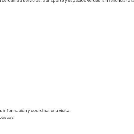
 cercanía a servicios, transporte y espacios verdes, sin renunciar a 
información y coordinar una visita.
 buscas!