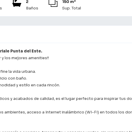
2
2
150 m
s
Baños
Sup. Total
iale Punta del Este.
r y los mejores amenities!!
ne la vida urbana.
icio con baño.
odidad y estilo en cada rincón.
os y acabados de calidad, es el lugar perfecto para inspirar tus do
s ambientes, acceso a Internet inalámbrico (WI-FI) en todos los dormit