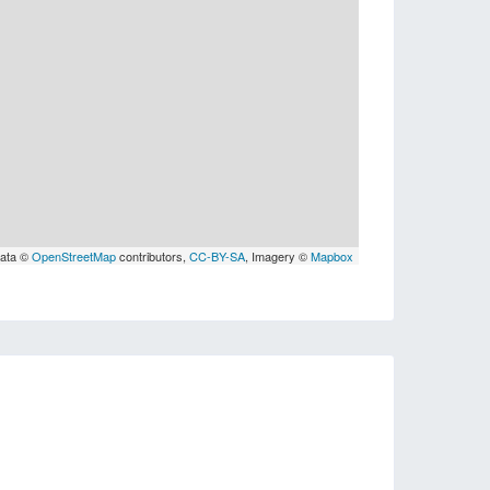
data ©
OpenStreetMap
contributors,
CC-BY-SA
, Imagery ©
Mapbox