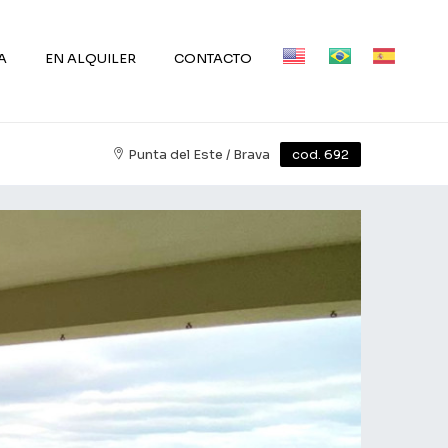
A
EN ALQUILER
CONTACTO
Punta del Este / Brava
cod. 692