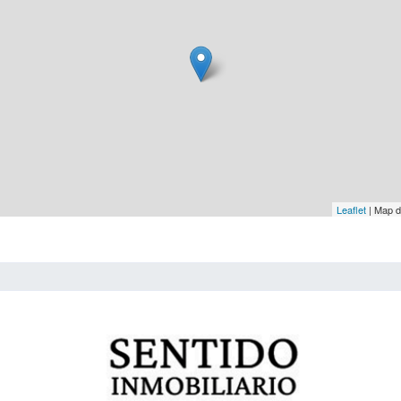
Leaflet
| Map 